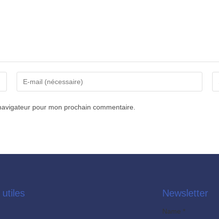
 navigateur pour mon prochain commentaire.
 utiles
Newsletter
E
Name
*