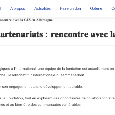
l
A propos
Actualités
Faire un don
Galerie
C
𝐫𝐭𝐞𝐧𝐚𝐫𝐢𝐚𝐭𝐬 : 𝐫𝐞𝐧𝐜𝐨𝐧𝐭𝐫𝐞 𝐚𝐯𝐞𝐜 
giques à l’international, une équipe de la fondation est actuellement e
che Gesellschaft für Internationale Zusammenarbeit
r son engagement dans le développement durable.
fs de la Fondation, tout en explorant des opportunités de collaboration 
rogrès et au bien-être des communautés vulnérables.