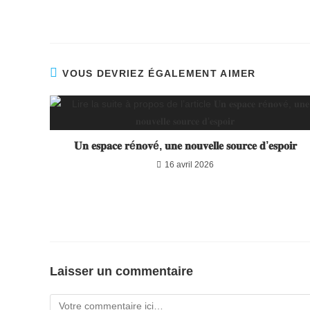
VOUS DEVRIEZ ÉGALEMENT AIMER
𝐔𝐧 𝐞𝐬𝐩𝐚𝐜𝐞 𝐫é𝐧𝐨𝐯é, 𝐮𝐧𝐞 𝐧𝐨𝐮𝐯𝐞𝐥𝐥𝐞 𝐬𝐨𝐮𝐫𝐜𝐞 𝐝’𝐞𝐬𝐩𝐨𝐢𝐫
16 avril 2026
Laisser un commentaire