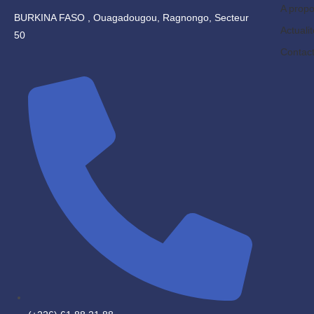
A prop
BURKINA FASO , Ouagadougou, Ragnongo, Secteur
Actuali
50
Contac