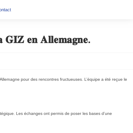
ontact
𝐥𝐚 𝐆𝐈𝐙 𝐞𝐧 𝐀𝐥𝐥𝐞𝐦𝐚𝐠𝐧𝐞.
n Allemagne pour des rencontres fructueuses. L’équipe a été reçue le
stratégique. Les échanges ont permis de poser les bases d’une