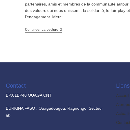
partenaires, amis et membres de la communauté autour
des valeurs qui nous unissent : la solidarité, le fair-play et
l’engagement. Merci…
Continuer La Lecture
Contact
Liens
BP:01BP40 OUAGA CNT
Accueil
A prop
BURKINA FASO , Ouagadougou, Ragnongo, Secteur
Actuali
50
Contac