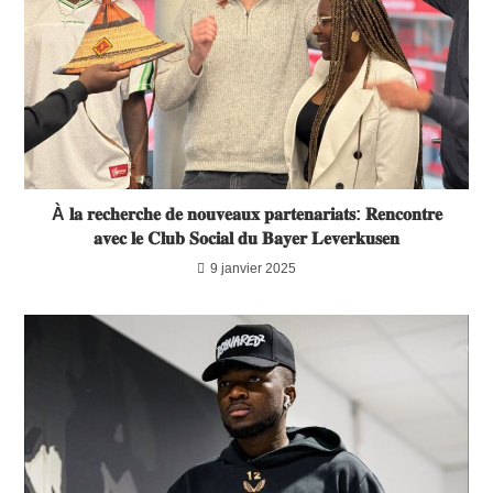
À 𝐥𝐚 𝐫𝐞𝐜𝐡𝐞𝐫𝐜𝐡𝐞 𝐝𝐞 𝐧𝐨𝐮𝐯𝐞𝐚𝐮𝐱 𝐩𝐚𝐫𝐭𝐞𝐧𝐚𝐫𝐢𝐚𝐭𝐬: 𝐑𝐞𝐧𝐜𝐨𝐧𝐭𝐫𝐞
𝐚𝐯𝐞𝐜 𝐥𝐞 𝐂𝐥𝐮𝐛 𝐒𝐨𝐜𝐢𝐚𝐥 𝐝𝐮 𝐁𝐚𝐲𝐞𝐫 𝐋𝐞𝐯𝐞𝐫𝐤𝐮𝐬𝐞𝐧
9 janvier 2025