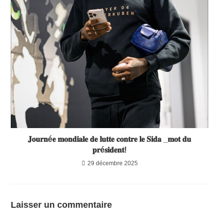
𝐉𝐨𝐮𝐫𝐧é𝐞 𝐦𝐨𝐧𝐝𝐢𝐚𝐥𝐞 𝐝𝐞 𝐥𝐮𝐭𝐭𝐞 𝐜𝐨𝐧𝐭𝐫𝐞 𝐥𝐞 𝐒𝐢𝐝𝐚 _𝐦𝐨𝐭 𝐝𝐮
𝐩𝐫é𝐬𝐢𝐝𝐞𝐧𝐭!
29 décembre 2025
Laisser un commentaire