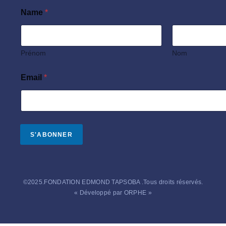
Name
*
Prénom
Nom
E
Email
*
m
a
i
l
*
N
S'ABONNER
a
m
e
©2025.FONDATION EDMOND TAPSOBA .Tous droits réservés.
« Développé par ORPHE »