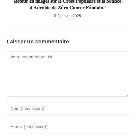
𝐑𝐞𝐭𝐨𝐮𝐫 𝐞𝐧 𝐢𝐦𝐚𝐠𝐞𝐬 𝐬𝐮𝐫 𝐥𝐞 𝐂𝐫𝐨𝐬𝐬 𝐏𝐨𝐩𝐮𝐥𝐚𝐢𝐫𝐞 𝐞𝐭 𝐥𝐚 𝐒é𝐚𝐧𝐜𝐞
𝐝’𝐀é𝐫𝐨𝐛𝐢𝐜 𝐝𝐞 𝐙é𝐫𝐨 𝐂𝐚𝐧𝐜𝐞𝐫 𝐅é𝐦𝐢𝐧𝐢𝐧 !
9 janvier 2025
Laisser un commentaire