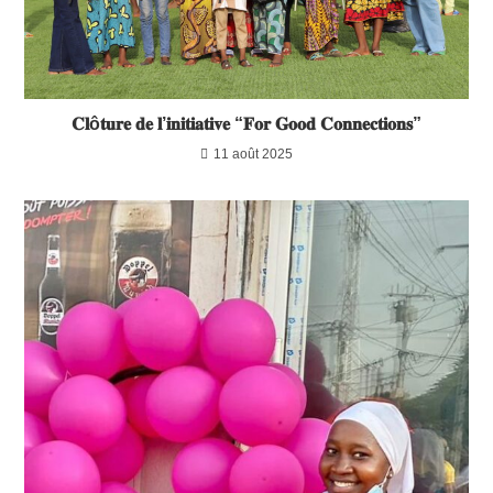
𝐂𝐥ô𝐭𝐮𝐫𝐞 𝐝𝐞 𝐥’𝐢𝐧𝐢𝐭𝐢𝐚𝐭𝐢𝐯𝐞 “𝐅𝐨𝐫 𝐆𝐨𝐨𝐝 𝐂𝐨𝐧𝐧𝐞𝐜𝐭𝐢𝐨𝐧𝐬”
11 août 2025